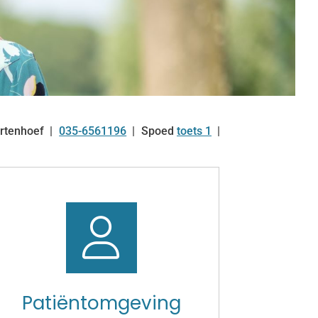
rtenhoef
035-6561196
Spoed
toets 1
Tel:
Patiëntomgeving