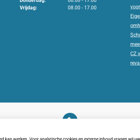
Donderdag:
08.00 - 17.00
voor
Vrijdag:
08.00 - 17.00
Eige
omh
Schu
meer
CZ v
reva
U heeft geen toestemming gegeven voor
externe inhoud
die nodig is om dit te zien.
oed kan werken. Voor analytische cookies en externe inhoud vragen wij 