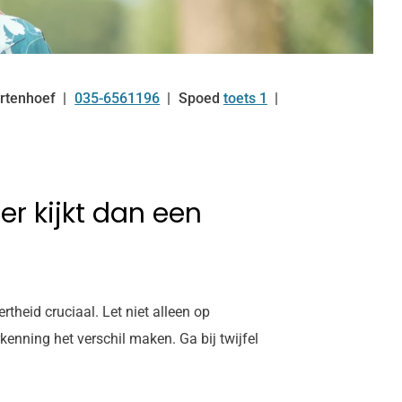
rtenhoef
035-6561196
Spoed
toets 1
Tel:
er kijkt dan een
theid cruciaal. Let niet alleen op
enning het verschil maken. Ga bij twijfel