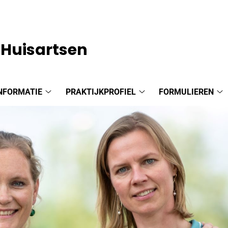
r Huisartsen
NFORMATIE
PRAKTIJKPROFIEL
FORMULIEREN
Praktijkinformatie
Praktijkprofiel
Fo
submenu
submenu
s