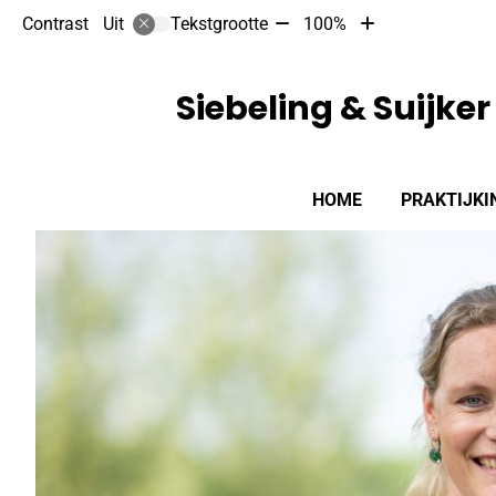
Tekst
Tekst
Contrast
Tekstgrootte
100%
Uit
verkleinen
vergroten
met
met
10%
10%
Siebeling & Suijke
Hoofdmenu
HOME
PRAKTIJKI