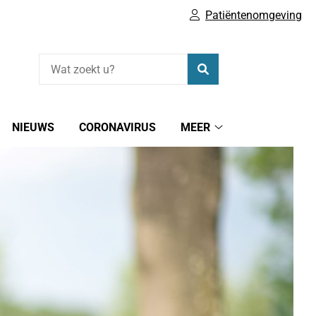
Patiëntenomgeving
Zoeken
NIEUWS
CORONAVIRUS
MEER
rmulieren
Meer
ubmenu
submenu