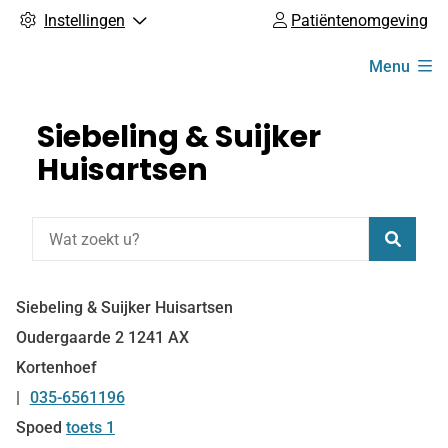
Instellingen
Patiëntenomgeving
Hoofdmenu
Menu
Siebeling & Suijker
Huisartsen
Zoeke
Siebeling & Suijker Huisartsen
Oudergaarde
2
1241 AX
Kortenhoef
035-6561196
Tel:
Spoed
toets 1