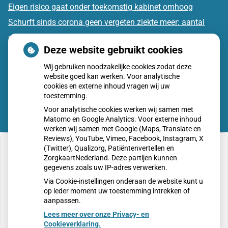
Eigen risico gaat onder toekomstig kabinet omhoog
Schurft sinds corona geen vergeten ziekte meer: aantal
uitbraken fors gestegen
Deze website gebruikt cookies
CZ vergoedt zorg van twee gespecialiseerde
Wij gebruiken noodzakelijke cookies zodat deze
revalidatieartsen niet meer
website goed kan werken. Voor analytische
cookies en externe inhoud vragen wij uw
toestemming.
Voor analytische cookies werken wij samen met
Matomo en Google Analytics. Voor externe inhoud
werken wij samen met Google (Maps, Translate en
Reviews), YouTube, Vimeo, Facebook, Instagram, X
(Twitter), Qualizorg, Patiëntenvertellen en
ZorgkaartNederland. Deze partijen kunnen
gegevens zoals uw IP-adres verwerken.
U heeft geen toestemming gegeven voor
Via Cookie-instellingen onderaan de website kunt u
externe inhoud
die nodig is om dit te zien.
op ieder moment uw toestemming intrekken of
aanpassen.
Cookie-instellingen wijzigen
Lees meer over onze Privacy- en
Cookieverklaring.