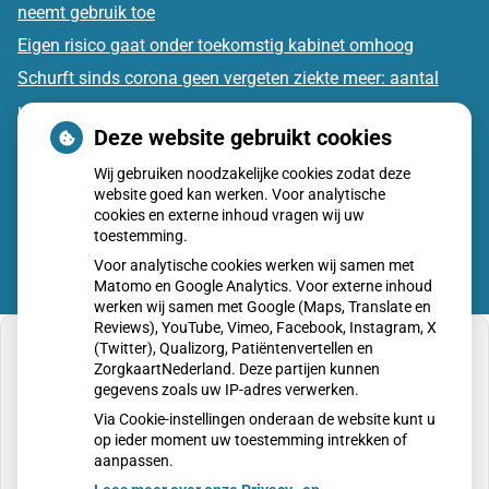
neemt gebruik toe
Eigen risico gaat onder toekomstig kabinet omhoog
Schurft sinds corona geen vergeten ziekte meer: aantal
uitbraken fors gestegen
Deze website gebruikt cookies
CZ vergoedt zorg van twee gespecialiseerde
Wij gebruiken noodzakelijke cookies zodat deze
revalidatieartsen niet meer
website goed kan werken. Voor analytische
cookies en externe inhoud vragen wij uw
toestemming.
Voor analytische cookies werken wij samen met
Matomo en Google Analytics. Voor externe inhoud
werken wij samen met Google (Maps, Translate en
Reviews), YouTube, Vimeo, Facebook, Instagram, X
(Twitter), Qualizorg, Patiëntenvertellen en
ZorgkaartNederland. Deze partijen kunnen
gegevens zoals uw IP-adres verwerken.
U heeft geen toestemming gegeven voor
Via Cookie-instellingen onderaan de website kunt u
externe inhoud
die nodig is om dit te zien.
op ieder moment uw toestemming intrekken of
aanpassen.
Cookie-instellingen wijzigen