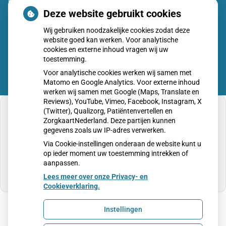
uitbraken fors gestegen
Deze website gebruikt cookies
CZ vergoedt zorg van twee gespecialiseerde
Wij gebruiken noodzakelijke cookies zodat deze
revalidatieartsen niet meer
website goed kan werken. Voor analytische
cookies en externe inhoud vragen wij uw
toestemming.
Voor analytische cookies werken wij samen met
Matomo en Google Analytics. Voor externe inhoud
werken wij samen met Google (Maps, Translate en
Reviews), YouTube, Vimeo, Facebook, Instagram, X
(Twitter), Qualizorg, Patiëntenvertellen en
ZorgkaartNederland. Deze partijen kunnen
gegevens zoals uw IP-adres verwerken.
U heeft geen toestemming gegeven voor
Via Cookie-instellingen onderaan de website kunt u
externe inhoud
die nodig is om dit te zien.
op ieder moment uw toestemming intrekken of
aanpassen.
Cookie-instellingen wijzigen
Lees meer over onze Privacy- en
Cookieverklaring.
Instellingen